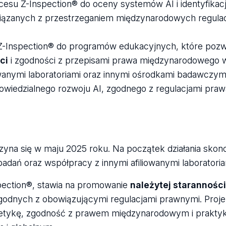
cesu Z-Inspection® do oceny systemów AI i identyfikacj
zanych z przestrzeganiem międzynarodowych regulacji,
Z-Inspection® do programów edukacyjnych, które pozw
ci
i zgodności z przepisami prawa międzynarodowego w
owanymi laboratoriami oraz innymi ośrodkami badawczym
wiedzialnego rozwoju AI, zgodnego z regulacjami praw
zyna się w maju 2025 roku. Na początek działania skonc
dań oraz współpracy z innymi afiliowanymi laboratoria
spection®, stawia na promowanie
należytej staranności
zgodnych z obowiązującymi regulacjami prawnymi. Proje
ąc etykę, zgodność z prawem międzynarodowym i prakty