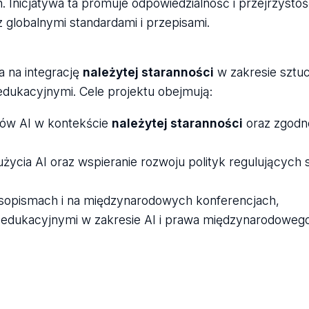
 Inicjatywa ta promuje odpowiedzialność i przejrzystoś
globalnymi standardami i przepisami.
a na integrację
należytej staranności
w zakresie sztucz
 edukacyjnymi. Cele projektu obejmują:
ów AI w kontekście
należytej staranności
oraz zgodno
cia AI oraz wspieranie rozwoju polityk regulujących 
opismach i na międzynarodowych konferencjach,
i edukacyjnymi w zakresie AI i prawa międzynarodoweg