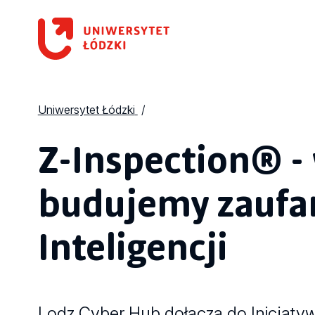
Uniwersytet Łódzki
Z-Inspection® -
budujemy zaufan
Inteligencji
Lodz Cyber Hub dołacza do Inicjatywy