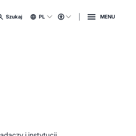
MENU
Szukaj
PL
MENU
DOSTĘPNOŚCI
daczy i instytucji