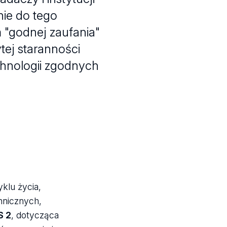
nie do tego
 "godnej zaufania"
tej staranności
hnologii zgodnych
klu życia,
hnicznych,
S 2
, dotycząca