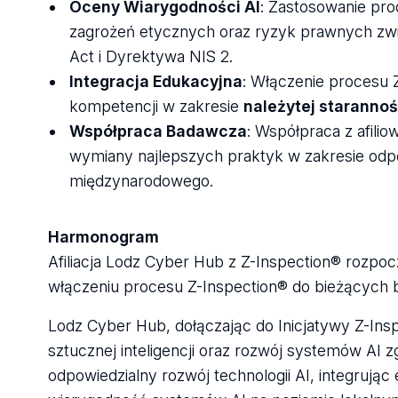
Oceny Wiarygodności AI
: Zastosowanie pro
zagrożeń etycznych oraz ryzyk prawnych zwią
Act i Dyrektywa NIS 2.
Integracja Edukacyjna
: Włączenie procesu 
kompetencji w zakresie
należytej starannoś
Współpraca Badawcza
: Współpraca z afili
wymiany najlepszych praktyk w zakresie odpo
międzynarodowego.
Harmonogram
Afiliacja Lodz Cyber Hub z Z-Inspection® rozpoc
włączeniu procesu Z-Inspection® do bieżących ba
Lodz Cyber Hub, dołączając do Inicjatywy Z-In
sztucznej inteligencji oraz rozwój systemów AI 
odpowiedzialny rozwój technologii AI, integruj