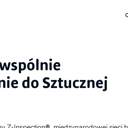
 wspólnie
ie do Sztucznej
 Z-Inspection®, międzynarodowej sieci ba