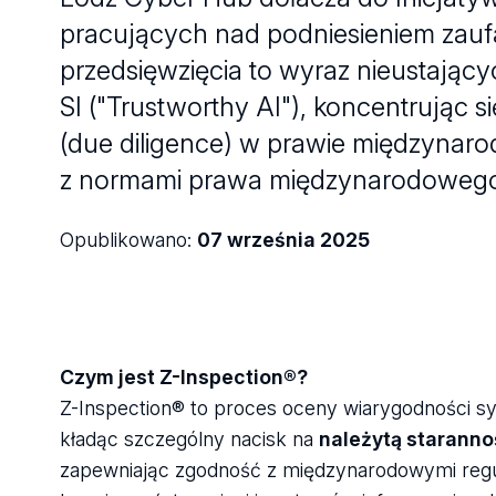
pracujących nad podniesieniem zaufan
przedsięwzięcia to wyraz nieustając
SI ("Trustworthy AI"), koncentrując s
(due diligence) w prawie międzynar
z normami prawa międzynarodowego 
Opublikowano:
07 września 2025
Czym jest Z-Inspection®?
Z-Inspection® to proces oceny wiarygodności sys
kładąc szczególny nacisk na
należytą staranno
zapewniając zgodność z międzynarodowymi regul