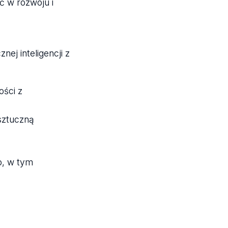
ć w rozwoju i
nej inteligencji z
ści z
sztuczną
o, w tym