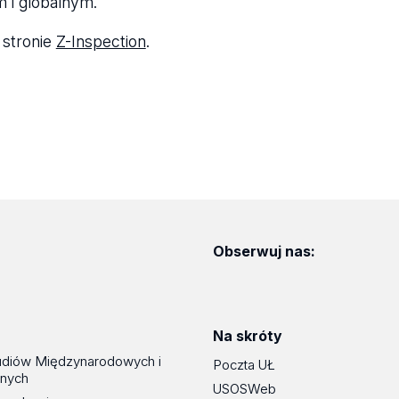
 i globalnym.
 stronie
Z-Inspection
.
Obserwuj nas:
Na skróty
udiów Międzynarodowych i
Poczta UŁ
znych
USOSWeb