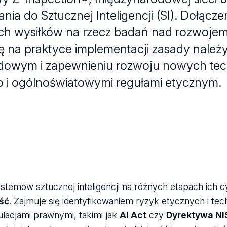
ia do Sztucznej Inteligencji (SI). Dołącze
ych wysiłków na rzecz badań nad rozwojem
ię na praktyce implementacji zasady należy
odowym i zapewnieniu rozwoju nowych tec
i ogólnoświatowymi regułami etycznym.
temów sztucznej inteligencji na różnych etapach ich cy
ść
. Zajmuje się identyfikowaniem ryzyk etycznych i tec
acjami prawnymi, takimi jak
AI Act
czy
Dyrektywa NI