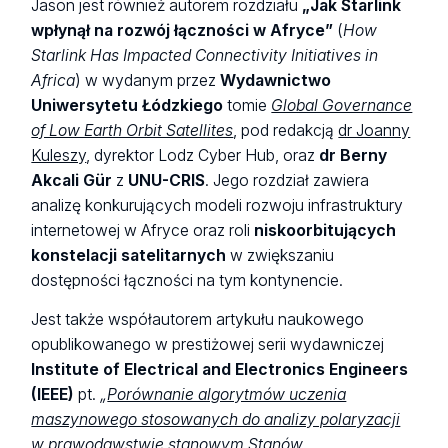
Jason jest również autorem rozdziału
„Jak Starlink
wpłynął na rozwój łączności w Afryce”
(
How
Starlink Has Impacted Connectivity Initiatives in
Africa
) w wydanym przez
Wydawnictwo
Uniwersytetu Łódzkiego
tomie
Global Governance
of Low Earth Orbit Satellites
, pod redakcją
dr Joanny
Kuleszy
, dyrektor Lodz Cyber Hub, oraz
dr Berny
Akcali Gür
z
UNU-CRIS
. Jego rozdział zawiera
analizę konkurujących modeli rozwoju infrastruktury
internetowej w Afryce oraz roli
niskoorbitujących
konstelacji satelitarnych
w zwiększaniu
dostępności łączności na tym kontynencie.
Jest także współautorem artykułu naukowego
opublikowanego w prestiżowej serii wydawniczej
Institute of Electrical and Electronics Engineers
(IEEE)
pt.
„
Porównanie algorytmów uczenia
maszynowego stosowanych do analizy polaryzacji
w prawodawstwie stanowym Stanów