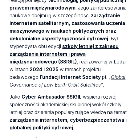
relacją pomiędzy
technologią, polityką publiczną i
prawem międzynarodowym
. Jego zainteresowania
naukowe obejmują w szczególności
zarządzanie
internetem satelitarnym, zastosowania uczenia
maszynowego w naukach politycznych oraz
dekolonialne aspekty łączności cyfrowej
. Był
stypendystą obu edycji
szkoły letniej z zakresu
zarządzania internetem i prawa
międzynarodowego (SSIGIL)
, realizowanej w Łodzi
w latach
2024 i 2025
w ramach projektu
badawczego
Fundacji Internet Society
pt.
„
Global
Governance of Low Earth Orbit Satellites
”
.
Jako
Cyber Ambasador SSIGIL
wspiera rozwój
społeczności akademickiej skupionej wokół szkoły
letniej oraz działania popularyzujące wiedzę na temat
zarządzania internetem, cyberbezpieczeństwa i
globalnej polityki cyfrowej
.