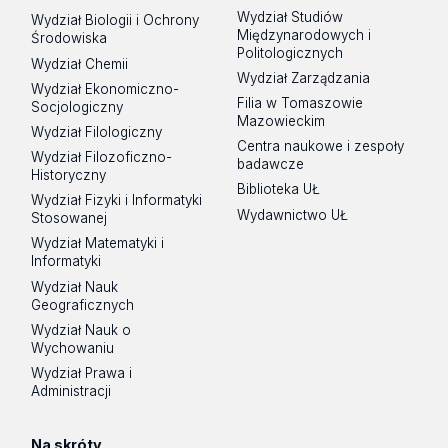
Wydział Studiów
Wydział Biologii i Ochrony
Międzynarodowych i
Środowiska
Politologicznych
Wydział Chemii
Wydział Zarządzania
Wydział Ekonomiczno-
Filia w Tomaszowie
Socjologiczny
Mazowieckim
Wydział Filologiczny
Centra naukowe i zespoły
Wydział Filozoficzno-
badawcze
Historyczny
Biblioteka UŁ
Wydział Fizyki i Informatyki
Wydawnictwo UŁ
Stosowanej
Wydział Matematyki i
Informatyki
Wydział Nauk
Geograficznych
Wydział Nauk o
Wychowaniu
Wydział Prawa i
Administracji
Na skróty