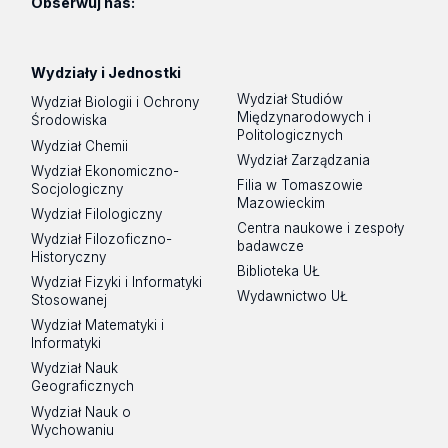
Obserwuj nas:
Wydziały i Jednostki
Wydział Studiów
Wydział Biologii i Ochrony
Międzynarodowych i
Środowiska
Politologicznych
Wydział Chemii
Wydział Zarządzania
Wydział Ekonomiczno-
Filia w Tomaszowie
Socjologiczny
Mazowieckim
Wydział Filologiczny
Centra naukowe i zespoły
Wydział Filozoficzno-
badawcze
Historyczny
Biblioteka UŁ
Wydział Fizyki i Informatyki
Wydawnictwo UŁ
Stosowanej
Wydział Matematyki i
Informatyki
Wydział Nauk
Geograficznych
Wydział Nauk o
Wychowaniu