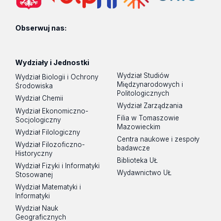
Obserwuj nas:
Wydziały i Jednostki
Wydział Studiów
Wydział Biologii i Ochrony
Międzynarodowych i
Środowiska
Politologicznych
Wydział Chemii
Wydział Zarządzania
Wydział Ekonomiczno-
Filia w Tomaszowie
Socjologiczny
Mazowieckim
Wydział Filologiczny
Centra naukowe i zespoły
Wydział Filozoficzno-
badawcze
Historyczny
Biblioteka UŁ
Wydział Fizyki i Informatyki
Wydawnictwo UŁ
Stosowanej
Wydział Matematyki i
Informatyki
Wydział Nauk
Geograficznych