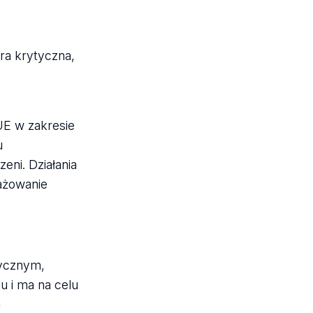
ra krytyczna,
UE w zakresie
u
ni. Działania
ażowanie
tycznym,
u i ma na celu
a