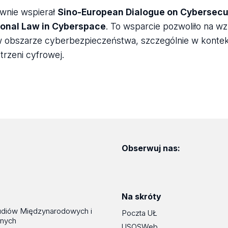
wnie wspierał
Sino-European Dialogue on Cybersecu
tional Law in Cyberspace
. To wsparcie pozwoliło na w
w obszarze cyberbezpieczeństwa, szczególnie w kontek
rzeni cyfrowej.
Obserwuj nas:
Na skróty
udiów Międzynarodowych i
Poczta UŁ
znych
USOSWeb