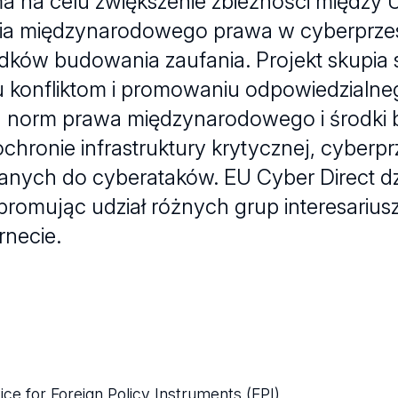
ma na celu zwiększenie zbieżności między 
ania międzynarodowego prawa w cyberprzes
ków budowania zaufania. Projekt skupia s
u konfliktom i promowaniu odpowiedzialn
cja norm prawa międzynarodowego i środki
chronie infrastruktury krytycznej, cyberp
ych do cyberataków. EU Cyber Direct dzi
promując udział różnych grup interesariu
necie.
ce for Foreign Policy Instruments (FPI)