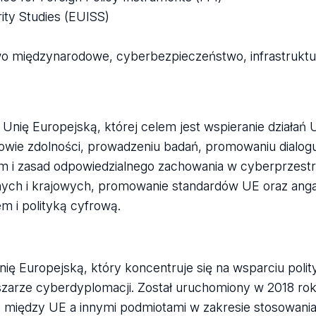
rity Studies (EUISS)
 międzynarodowe, cyberbezpieczeństwo, infrastruktu
 Unię Europejską, której celem jest wspieranie działań 
dowie zdolności, prowadzeniu badań, promowaniu dialog
 i zasad odpowiedzialnego zachowania w cyberprzestrze
lnych i krajowych, promowanie standardów UE oraz ang
m i polityką cyfrową.
nię Europejską, który koncentruje się na wsparciu poli
szarze cyberdyplomacji. Został uruchomiony w 2018 rok
y między UE a innymi podmiotami w zakresie stosowani