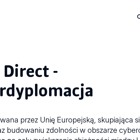
Direct -
erdyplomacja
owana przez Unię Europejską, skupiająca s
az budowaniu zdolności w obszarze cyberd