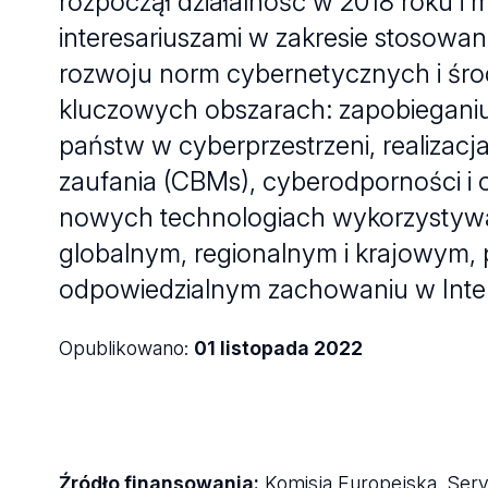
rozpoczął działalność w 2018 roku i 
interesariuszami w zakresie stosow
rozwoju norm cybernetycznych i środ
kluczowych obszarach: zapobiegani
państw w cyberprzestrzeni, realiza
zaufania (CBMs), cyberodporności i o
nowych technologiach wykorzystywan
globalnym, regionalnym i krajowym, 
odpowiedzialnym zachowaniu w Inter
Opublikowano:
01 listopada 2022
Źródło finansowania:
Komisja Europejska, Servi