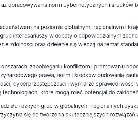
raz opracowywania norm cybernetycznych i środków 
pieczeństwem na poziomie globalnym, regionalnym i kr
grup interesariuszy w debaty o odpowiedzialnym zacho
e zdolności oraz dzielenie się wiedzą na temat standar
h obszarach: zapobieganiu konfliktom i promowaniu odp
zynarodowego prawa, norm i środków budowania zaufa
ności, cyberprzestępczości i wymiarze sprawiedliwości 
ę technologiach, które mogą mieć potencjał do zakłóceń
 udziału różnych grup w globalnych i regionalnych dysk
rzyczynia się do tworzenia skuteczniejszych rozwiązań