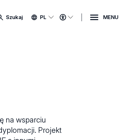
MENU
Szukaj
PL
MENU
DOSTĘPNOŚCI
ię na wsparciu
yplomacji. Projekt