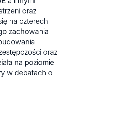
UE a innymi
trzeni oraz
ię na czterech
ego zachowania
 budowania
rzestępczości oraz
ała na poziomie
szy w debatach o