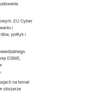
budowania
ajowym. EU Cyber
waniu i
dów, polityk i
owiedzialnego
nia (CBM),
w
.
usjach na temat
 w obszarze