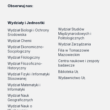
Obserwuj nas:
Wydziały i Jednostki
Wydział Studiów
Wydział Biologii i Ochrony
Międzynarodowych i
Środowiska
Politologicznych
Wydział Chemii
Wydział Zarządzania
Wydział Ekonomiczno-
Filia w Tomaszowie
Socjologiczny
Mazowieckim
Wydział Filologiczny
Centra naukowe i zespoły
Wydział Filozoficzno-
badawcze
Historyczny
Biblioteka UŁ
Wydział Fizyki i Informatyki
Wydawnictwo UŁ
Stosowanej
Wydział Matematyki i
Informatyki
Wydział Nauk
Geograficznych
Wydział Nauk o